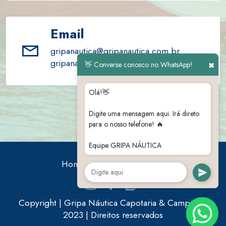
Email
gripanautica@gripanautica.com.br
gripanautica@gmail.com
👋 Converse conosco no WhatsApp!
✖
Olá!👋
Digite uma mensagem aqui. Irá direto
para o nosso telefone! 🔥
Equipe GRIPA NÁUTICA
Home
Empresa
Loja
Copyright | Gripa Náutica Capotaria & Camping -
2023 | Direitos reservados